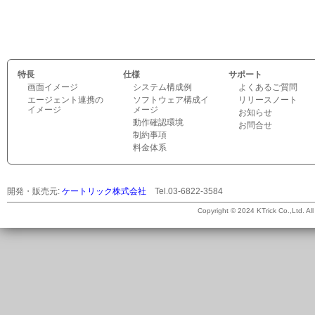
特長
仕様
サポート
画面イメージ
システム構成例
よくあるご質問
エージェント連携の
ソフトウェア構成イ
リリースノート
イメージ
メージ
お知らせ
動作確認環境
お問合せ
制約事項
料金体系
開発・販売元:
ケートリック株式会社
Tel.03-6822-3584
©
Copyright © 2024 KTrick Co.,Ltd. All 
2026
ケ
ー
ト
リ
ッ
ク
株
式
会
社