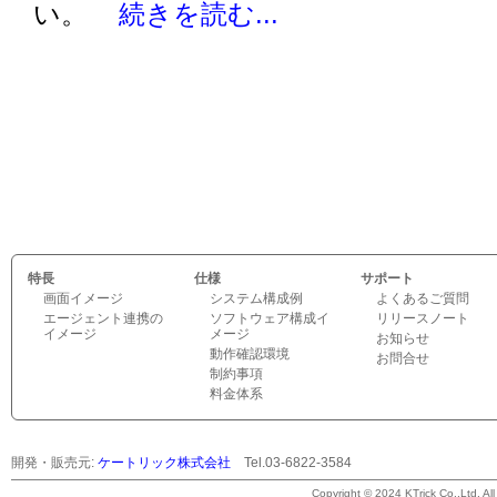
い。
続きを読む...
特長
仕様
サポート
画面イメージ
システム構成例
よくあるご質問
エージェント連携の
ソフトウェア構成イ
リリースノート
イメージ
メージ
お知らせ
動作確認環境
お問合せ
制約事項
料金体系
開発・販売元:
ケートリック株式会社
Tel.03-6822-3584
©
Copyright © 2024 KTrick Co.,Ltd. All 