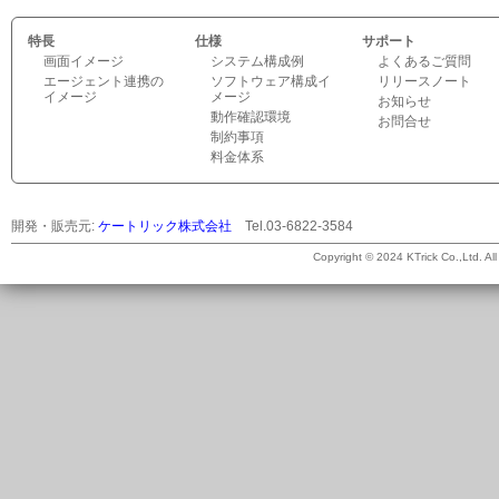
特長
仕様
サポート
画面イメージ
システム構成例
よくあるご質問
エージェント連携の
ソフトウェア構成イ
リリースノート
イメージ
メージ
お知らせ
動作確認環境
お問合せ
制約事項
料金体系
開発・販売元:
ケートリック株式会社
Tel.03-6822-3584
©
Copyright © 2024 KTrick Co.,Ltd. All 
2026
ケ
ー
ト
リ
ッ
ク
株
式
会
社