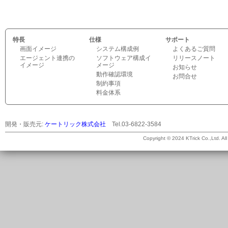
特長
仕様
サポート
画面イメージ
システム構成例
よくあるご質問
エージェント連携の
ソフトウェア構成イ
リリースノート
イメージ
メージ
お知らせ
動作確認環境
お問合せ
制約事項
料金体系
開発・販売元:
ケートリック株式会社
Tel.03-6822-3584
©
Copyright © 2024 KTrick Co.,Ltd. All 
2026
ケ
ー
ト
リ
ッ
ク
株
式
会
社