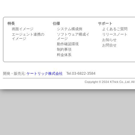
特長
仕様
サポート
画面イメージ
システム構成例
よくあるご質問
エージェント連携の
ソフトウェア構成イ
リリースノート
イメージ
メージ
お知らせ
動作確認環境
お問合せ
制約事項
料金体系
開発・販売元:
ケートリック株式会社
Tel.03-6822-3584
©
Copyright © 2024 KTrick Co.,Ltd. All 
2026
ケ
ー
ト
リ
ッ
ク
株
式
会
社