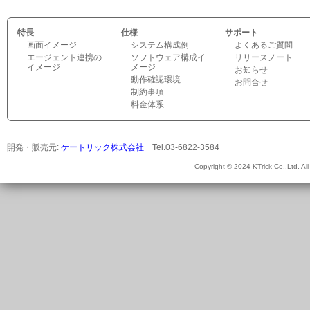
特長
仕様
サポート
画面イメージ
システム構成例
よくあるご質問
エージェント連携の
ソフトウェア構成イ
リリースノート
イメージ
メージ
お知らせ
動作確認環境
お問合せ
制約事項
料金体系
開発・販売元:
ケートリック株式会社
Tel.03-6822-3584
©
Copyright © 2024 KTrick Co.,Ltd. All 
2026
ケ
ー
ト
リ
ッ
ク
株
式
会
社