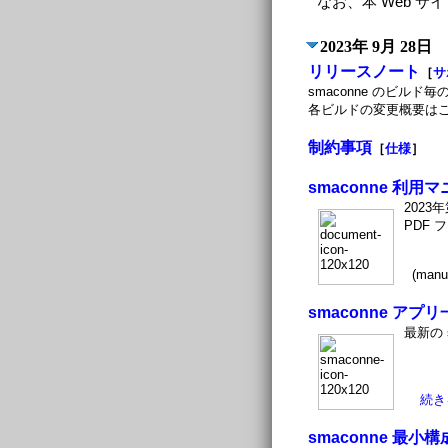
なお、本 Web サ
2023年 9月 28日
リリースノート
［
サ
smaconne のビル
各ビルドの変更概要は
制約事項
［
仕様
］
smaconne 利用
2023
PDF 
(manua
smaconne ア
最新の
続き
smaconne 最