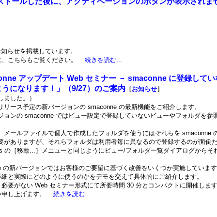
をインストールした後に、アクティベーションのボタンが表示されま
］
ますお知らせを掲載しています。
に、こちらもご覧ください。
続きを読む...
conne アップデート Web セミナー － smaconne に登録
うになります！」（9/27）のご案内
［
お知らせ
］
しました。）
リリース予定の新バージョンの smaconne の最新機能をご紹介します。
ジョンの smaconne ではビュー設定で登録していないビューやフォルダを
、メールファイルで個人で作成したフォルダを使うにはそれらを smaconne
要がありますが、それらフォルダは利用者毎に異なるので登録するのが面倒
は Notes の［移動...］メニューと同じようにビュー/フォルダ一覧ダイアログか
onne の新バージョンではお客様のご要望に基づく改善をいくつか実施していま
詳細と実際にどのように使うのかをデモを交えて具体的にご紹介します。
必要がない Web セミナー形式にて所要時間 30 分とコンパクトに開催しま
い申し上げます。
続きを読む...