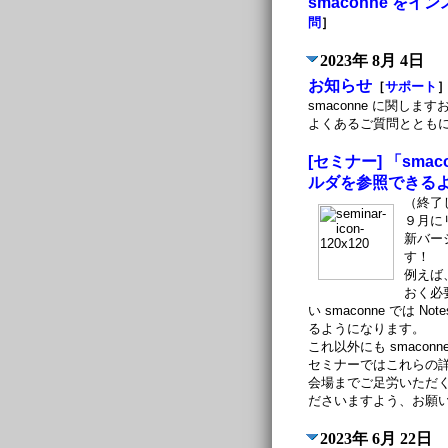
smaconne 
問
］
2023年 8月 4日
お知らせ
［
サポート
smaconne に関し
よくあるご質問ととも
[セミナー] 「sma
ルダを参照できるよ
（終了
９月に
新バー
す！
例えば
おく必
い smaconne で
るようになります。
これ以外にも smac
セミナーではこれらの
会場までご足労いただく
ださいますよう、お願
2023年 6月 22日