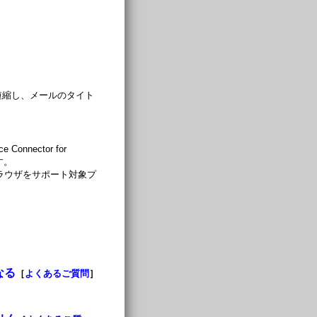
）
短縮し、メールのタイト
onnector for
す。
ri ブラウザをサポート対象プ
なる
［
よくあるご質問
］