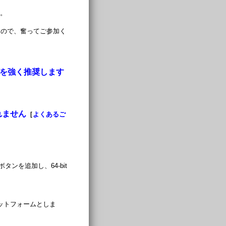
す。
すので、奮ってご参加く
ップを強く推奨します
れません
［
よくあるご
を追加し、64-bit
象プラットフォームとしま