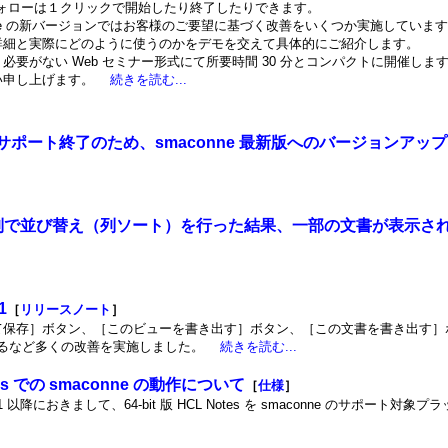
ォローは１クリックで開始したり終了したりできます。
onne の新バージョンではお客様のご要望に基づく改善をいくつか実施していま
詳細と実際にどのように使うのかをデモを交えて具体的にご紹介します。
必要がない Web セミナー形式にて所要時間 30 分とコンパクトに開催しま
い申し上げます。
続きを読む...
 開発元サポート終了のため、smaconne 最新版へのバージョンア
列で並び替え（列ソート）を行った結果、一部の文書が表示さ
1
［
リリースノート
］
保存］ボタン、［このビューを書き出す］ボタン、［この文書を書き出す］ボタン
に対応するなど多くの改善を実施しました。
続きを読む...
Notes での smaconne の動作について
［
仕様
］
01 以降におきまして、64-bit 版 HCL Notes を smaconne のサポート対