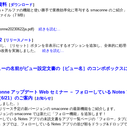
介資料
［
ダウンロード
］
es＋アルファの機能と使い勝手で業務効率化に寄与する smaconne のご紹介」
ファイル（7 MB）
onne20230622ja.pdf)
続きを読む...
2
［
リリースノート
］
加し、［リセット］ボタンを非表示にするオプションを追加し、全体的に処理
の改善を実施しました。
続きを読む...
ューの名前がビュー設定文書の［ビュー名］のコンボボックス
conne アップデート Web セミナー － フォローしている Not
6/21）のご案内
［
お知らせ
］
しました。）
リリース予定の新バージョンの smaconne の最新機能をご紹介します。
ジョンの smaconne では新たに「フォロー機能」を追加します！
ーしている Notes アプリの未読文書をアプリ一覧ページの「フォロー」タ
」タブでは、フォローしている Notes アプリの並び順をドラッグ&ドロップ