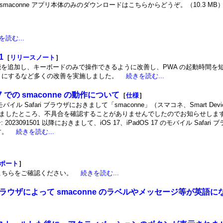
smaconne アプリ本体のみのダウンロードはこちらからどうぞ。（10.3 MB
を読む...
1
［
リリースノート
］
機能を追加し、キーボードのみで操作できるように改善し、PWA の起動時間を
うにするなど多くの改善を実施しました。
続きを読む...
 17 での smaconne の動作について
［
仕様
］
 のモバイル Safari ブラウザにおきまして「smaconne」（スマコネ、Smart Device C
証しましたところ、不具合を確認することがありませんでしたのでお知らせしま
: 2023091501 以降におきまして、iOS 17、iPadOS 17 のモバイル Safa
ます。
続きを読む...
ポート
］
こちらをご確認ください。
続きを読む...
ブラウザによって smaconne のラベルやメッセージ等が英語に