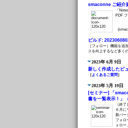
smaconne ご紹
「Not
PDF 
(smac
ビルド: 202306080
［フォロー］機能を追
スを向上するなど多く
2023年 6月 9日
新しく作成したビ
［
よくあるご質問
］
2023年 5月 19日
[セミナー] 「sma
書を一覧表示！」（
（終了
６月に
新バー
フォロ
ォロー