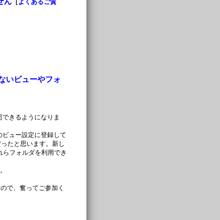
せん
［
よくあるご質
していないビューやフォ
参照できるようになりま
 のビュー設定に登録して
だったと思います。新し
らそれらフォルダを利用でき
す。
すので、奮ってご参加く