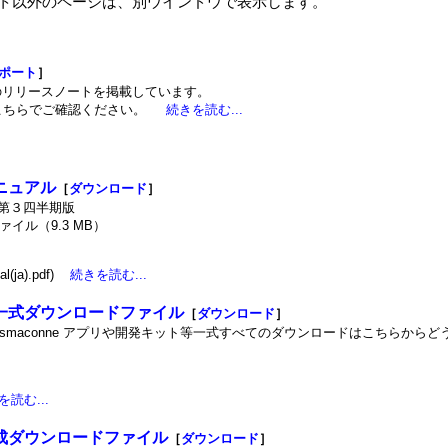
イト以外のページは、別ウインドウで表示します。
ポート
］
ド毎のリリースノートを掲載しています。
こちらでご確認ください。
続きを読む...
マニュアル
［
ダウンロード
］
年第３四半期版
ファイル（9.3 MB）
l(ja).pdf)
続きを読む...
プリ一式ダウンロードファイル
［
ダウンロード
］
 smaconne アプリや開発キット等一式すべてのダウンロードはこちらからどうぞ
を読む...
小構成ダウンロードファイル
［
ダウンロード
］